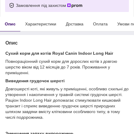
Замовлення під захистом
Опис
Характеристики
Доставка
Оплата
Умови п
Опис
Сухий корм для котів Royal Canin Indoor Long Hair
Повнораціонний сухий корм для дорослих котів з довгою
шерстю віком від 12 місяців до 7 років. Проживання у
приміщенні.
Виведення грудочок шерсті
Довгошерсті коті, які живуть у приміщенні, особливо схильні до
утворення і накопичення у травній системі грудочок шерсті.
Раціон Indoor Long Hair допомагає стимулювати кишковий
транзит і сприяє виведенню грудочок шерсті природних
шляхом завдяки вмісту клітковини особливого типу, в тому
числі подорожника.
Зменшення запаху випорожнень