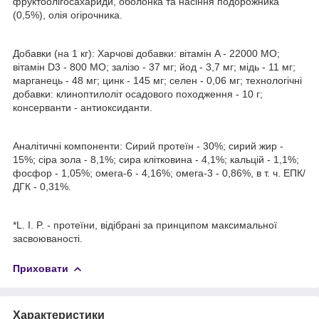
фруктоолігосахариди, оболонка та насіння подорожника
(0,5%), олія огірочника.
Добавки (на 1 кг): Харчові добавки: вітамін A - 22000 МО;
вітамін D3 - 800 МО; залізо - 37 мг; йод - 3,7 мг; мідь - 11 мг;
марганець - 48 мг; цинк - 145 мг; селен - 0,06 мг; технологічні
добавки: клиноптилоліт осадового походження - 10 г;
консерванти - антиоксиданти.
Аналітичні компоненти: Сирий протеїн - 30%; сирий жир -
15%; сіра зола - 8,1%; сира клітковина - 4,1%; кальцій - 1,1%;
фосфор - 1,05%; омега-6 - 4,16%; омега-3 - 0,86%, в т. ч. ЕПК/
ДГК - 0,31%.
*L. I. P. - протеїни, відібрані за принципом максимальної
засвоюваності.
Приховати
Характеристики