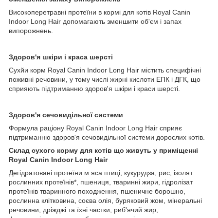
Високоперетравні протеїни в кормі для котів Royal Canin
Indoor Long Hair допомагають зменшити об'єм і запах
випорожнень.
Здоров'я шкіри і краса шерсті
Сухйи корм Royal Canin Indoor Long Hair містить специфічні
поживні речовини, у тому числі жирні кислоти ЕПК і ДГК, що
сприяють підтриманню здоров'я шкіри і краси шерсті.
Здоров'я сечовидільної системи
Формула раціону Royal Canin Indoor Long Hair сприяє
підтриманню здоров'я сечовидільної системи дорослих котів.
Склад сухого корму для котів що живуть у приміщенні
Royal Canin Indoor Long Hair
Дегідратовані протеїни м яса птиці, кукурудза, рис, ізолят
рослинних протеїнів*, пшениця, тваринні жири, гідролізат
протеїнів тваринного походження, пшеничне борошно,
рослинна клітковина, соєва олія, буряковий жом, мінеральні
речовини, дріжджі та їхні частки, риб'ячий жир,