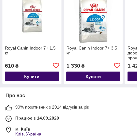
Royal Canin Indoor 7+ 1.5
Royal Canin Indoor 7+ 3.5
Roya
кг
кг
доро
прож
4 кг
610
1 330
1 4
₴
₴
Купити
Купити
Про нас
99% позитивних з 2914 відгуків за рік
Працює з 14.09.2020
м. Київ
Київ, Україна