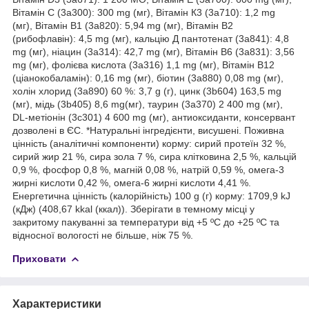
Вітамін С (3а300): 300 mg (мг), Вітамін К3 (3а710): 1,2 mg
(мг), Вітамін В1 (3а820): 5,94 mg (мг), Вітамін В2
(рибофлавін): 4,5 mg (мг), кальцію Д пантотенат (3а841): 4,8
mg (мг), ніацин (3а314): 42,7 mg (мг), Вітамін В6 (3а831): 3,56
mg (мг), фолієва кислота (3а316) 1,1 mg (мг), Вітамін В12
(ціанокобаламін): 0,16 mg (мг), біотин (3а880) 0,08 mg (мг),
холін хлорид (3а890) 60 %: 3,7 g (г), цинк (3b604) 163,5 mg
(мг), мідь (3b405) 8,6 mg(мг), таурин (3a370) 2 400 mg (мг),
DL-метіонін (3c301) 4 600 mg (мг), антиоксиданти, консервант
дозволені в ЄС. *Натуральні інгредієнти, висушені. Поживна
цінність (аналітичні компоненти) корму: сирий протеїн 32 %,
сирий жир 21 %, сира зола 7 %, сира клітковина 2,5 %, кальцій
0,9 %, фосфор 0,8 %, магній 0,08 %, натрій 0,59 %, омега-3
жирні кислоти 0,42 %, омега-6 жирні кислоти 4,41 %.
Енергетична цінність (калорійність) 100 g (г) корму: 1709,9 kJ
(кДж) (408,67 kkal (ккал)). Зберігати в темному місці у
закритому пакуванні за температури від +5 ºС до +25 ºС та
відносної вологості не більше, ніж 75 %.
Приховати
Характеристики