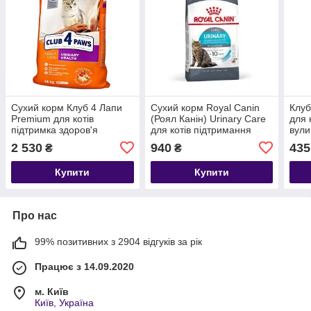
Сухий корм Клуб 4 Лапи
Сухий корм Royal Canin
Клуб
Premium для котів
(Роял Канін) Urinary Care
для 
підтримка здоров'я
для котів підтримання
вули
сечовивідної системи, 14
здоров’я сечовивідних
2 530
940
435
₴
₴
кг.
шляхів 2 кг.
Купити
Купити
Про нас
99% позитивних з 2904 відгуків за рік
Працює з 14.09.2020
м. Київ
Київ, Україна