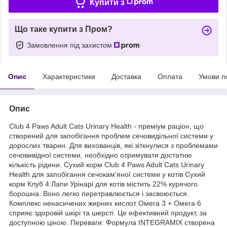
Купити з
Що таке купити з Пром?
Замовлення під захистом
Опис
Характеристики
Доставка
Оплата
Умови п
Опис
Club 4 Paws Adult Cats Urinary Health - преміум раціон, що
створений для запобігання проблем сечовидільної системи у
дорослих тварин. Для вихованців, які зіткнулися з проблемами
сечовивідної системи, необхідно отримувати достатню
кількість рідини. Сухий корм Club 4 Paws Adult Cats Urinary
Health для запобігання сечокам'яної системи у котів Сухий
корм Клуб 4 Лапи Урінарі для котів містить 22% курячого
борошна. Воно легко перетравлюється і засвоюється.
Комплекс ненасичених жирних кислот Омега 3 + Омега 6
сприяє здоровій шкірі та шерсті. Це ефективний продукт, за
доступною ціною. Переваги: Формула INTEGRAMIX створена