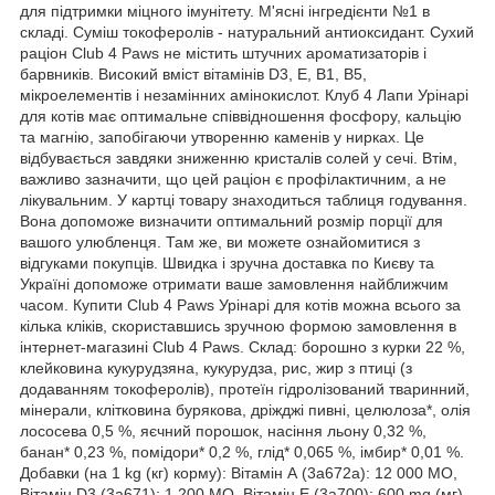
для підтримки міцного імунітету. М'ясні інгредієнти №1 в
складі. Суміш токоферолів - натуральний антиоксидант. Сухий
раціон Club 4 Paws не містить штучних ароматизаторів і
барвників. Високий вміст вітамінів D3, E, B1, B5,
мікроелементів і незамінних амінокислот. Клуб 4 Лапи Урінарі
для котів має оптимальне співвідношення фосфору, кальцію
та магнію, запобігаючи утворенню каменів у нирках. Це
відбувається завдяки зниженню кристалів солей у сечі. Втім,
важливо зазначити, що цей раціон є профілактичним, а не
лікувальним. У картці товару знаходиться таблиця годування.
Вона допоможе визначити оптимальний розмір порції для
вашого улюбленця. Там же, ви можете ознайомитися з
відгуками покупців. Швидка і зручна доставка по Києву та
Україні допоможе отримати ваше замовлення найближчим
часом. Купити Club 4 Paws Урінарі для котів можна всього за
кілька кліків, скориставшись зручною формою замовлення в
інтернет-магазині Club 4 Paws. Склад: борошно з курки 22 %,
клейковина кукурудзяна, кукурудза, рис, жир з птиці (з
додаванням токоферолів), протеїн гідролізований тваринний,
мінерали, клітковина бурякова, дріжджі пивні, целюлоза*, олія
лососева 0,5 %, яєчний порошок, насіння льону 0,32 %,
банан* 0,23 %, помідори* 0,2 %, глід* 0,065 %, імбир* 0,01 %.
Добавки (на 1 kg (кг) корму): Вітамін А (3а672а): 12 000 МО,
Вітамін D3 (3а671): 1 200 МО, Вітамін Е (3а700): 600 mg (мг),