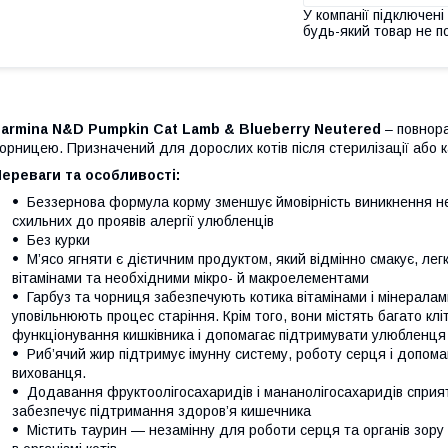
У компанії підключені
будь-який товар не п
armina N&D Pumpkin Cat Lamb & Blueberry Neutered
– повнора
орницею. Призначений для дорослих котів після стерилізації або к
ереваги та особливості:
Беззернова формула корму зменшує ймовірність виникнення не
схильних до проявів алергії улюбленців
Без курки
М’ясо ягняти є дієтичним продуктом, який відмінно смакує, ле
вітамінами та необхідними мікро- й макроелементами
Гарбуз та чорниця забезпечують котика вітамінами і мінералам
уповільнюють процес старіння. Крім того, вони містять багато кл
функціонування кишківника і допомагає підтримувати улюбленця 
Риб’ячий жир підтримує імунну систему, роботу серця і допом
вихованця.
Додавання фруктоолігосахаридів і мананолігосахаридів сприя
забезпечує підтримання здоров’я кишечника
Містить таурин — незамінну для роботи серця та органів зору 