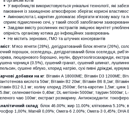
в організмі котів
У виробництві використовуються унікальні технології, які забез
паковання із захищеною атмосферою зберігає корисні властивості
Амінокислота L-карнітин допомагає зберігати м’язову масу та п
сприяє підкисленню сечі, у такий спосіб запобігаючи захворюван
Завдяки вмісту рослинних екстрактів зміцнює імунітет улюбле
опірність організму котика до інфекційних захворювань
Не містить зернових, ГМО та штучних консервантів
Вміст
: М’ясо ягняти (28%), дегідратований білок ягняти (26%), сол
єчний порошок, оселедець, дегідратований білок оселедця, риб’яч
орква, люцернового борошно, інулін, фруктоолігосахариди, екстра
ушена чорниця (0.5%), сушений гранат, сушений шпинат, лушпиння
пельсин, сушене яблуко, хлорид натрію, сухі пивні дріжджі, куркума
арчові добавки на кг
: Вітамін А 18000МЕ; Вітамін D3 1200МЕ; Віта
антотенова кислота 50мг; Вітамін В2 20мг; Вітамін В6 8,1мг; Вітамін
ітамін В12 0,1 мг; холіну хлорид 2500мг; бета-каротин 1,5мг; цинк 1
5.8мг; селенометіонін 0,40мг; DL-метіонін 5000мг; таурин 5000мг; L
еленого чаю 100мг; екстракт розмарину. Антиоксиданти: токоферо
Аналітичний склад
: білок 46.00%; жир 11.00%; клітковина 5.10%; 
осфор 1,00%; Магній 0,09%; Омега-6 2.00%; Омега-3 0,45%; DHA 