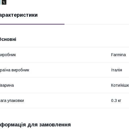
арактеристики
Основні
иробник
Farmina
раїна виробник
Італія
варина
Коти/кіш
ага упаковки
0.3 кг
нформація для замовлення