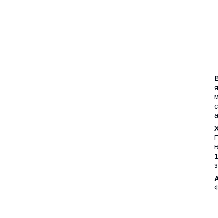
я
м
с
а
Х
П
В
1
з
Ф