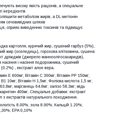
печують високу якість раціонів, а спеціальне
 інгредієнтів
оліпшити метаболізм жирів, а DL-метіонін
ням сечовивідних шляхів
нця, сприяє виведенню токсинів та підвищує
одка картопля, курячий жир, сушений гарбуз (5%),
ий жир (оселедець), горохова клітковина, сушена
кт дріжджів (джерело манноолігосахаридів),
 насіння і насіння подорожника, сушений
 (0.2%) , екстракт алое вера.
мін Е 600мг; Вітамін С 300мг; Вітамін РР 150мг;
 В1 10мг; Вітамін Н 1,5мг; Фолієва кислота 1,5 мг;
63.8мг; марганець 64.6мг; залізо 58.3мг; мідь
-карнітин 400мг. Спеціальні добавки: екстракт
л з екстрактів натурального походження.
вологість 8.00%; зола 8.90%; Кальцій 1.20%;
0,30%; EPA 0,10%