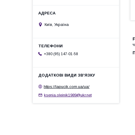
Київ, Україна
F
ч
П
+380 (95) 147-01-58
https://lapucik.com.ua/ua/
ksenia.oleinik1989@ukr.net