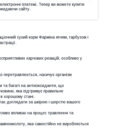
 електронні платежі. Тепер ви можете купити
окидаючи сайту.
ціонний сухий корм Фарміна ягням, гарбузом і
астрації.
сприятливих харчових реакцій, особливо у
гко перетравлюється, насичує організм
и та багаті на антиоксиданти, що
ітковини, яка підтримує правильне
в хорошому стані.
агає доглядати за шкірою і шерстю вашого
тливо впливає на процес травлення та
амінокислоту, яка самостійно не виробляється