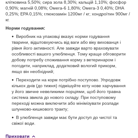
клітковина 5,50%; сира зола 8,30%; кальцій 1,10%; фосфор
0,90%; магній 0,08%; Омега-6 1,80%; Омега-3 0,40%; DHA
0,25%; EPA 0,15%; глюкозамін 1200мг / кг; хондроїтин 900мг /
кг.
Норми годування:
Виробник на упаковці вказує норми годування
тварини, відштовхуючись від ваги або віку вихованця і
рівня його активності. Але завжди варто враховувати
особливості вашого улюбленця. Тому краще обговорити
добову потребу споживання корму з ветеринаром і
погодити, наприклад, додатковий вологий прикорм,
якщо він необхідний;
Переходити на корм потрібно поступово. Упродовж
кількох днів (до тижня) підмішуйте коту нове харчування
у його звичне невеликими порціями, щоб його травна
система звикла до нового складу. При поступовому
переході можна виключити або мінімізувати розлади
шлунково-кишкового тракту;
В улюбленця завжди має бути доступ до чистої та
свіжої води.
Приховати