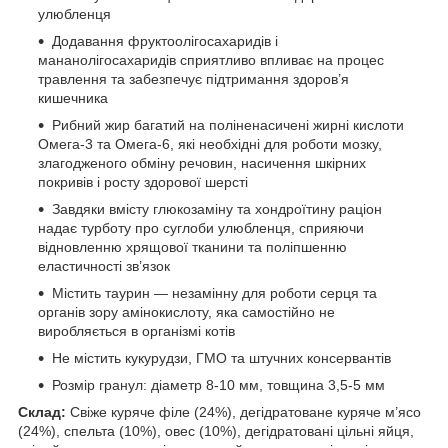
улюбленця
Додавання фруктоолігосахаридів і
мананолігосахаридів сприятливо впливає на процес
травлення та забезпечує підтримання здоров’я
кишечника
Рибний жир багатий на поліненасичені жирні кислоти
Омега-3 та Омега-6, які необхідні для роботи мозку,
злагодженого обміну речовин, насичення шкірних
покривів і росту здорової шерсті
Завдяки вмісту глюкозаміну та хондроїтину раціон
надає турботу про суглоби улюбленця, сприяючи
відновленню хрящової тканини та поліпшенню
еластичності зв’язок
Містить таурин — незамінну для роботи серця та
органів зору амінокислоту, яка самостійно не
виробляється в організмі котів
Не містить кукурудзи, ГМО та штучних консервантів
Розмір гранул: діаметр 8-10 мм, товщина 3,5-5 мм
Склад:
Свіже куряче філе (24%), дегідратоване куряче м’ясо
(24%), спельта (10%), овес (10%), дегідратовані цільні яйця,