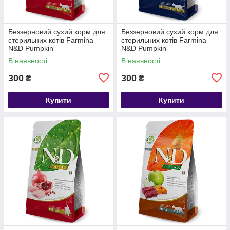
Беззерновий сухий корм для
Беззерновий сухий корм для
стерильних котів Farmina
стерильних котів Farmina
N&D Pumpkin
N&D Pumpkin
Quail&Pomegranate Neutered,
Lamb&Blueberry Neutered,
В наявності
В наявності
перепілка та гранат, 0.3 кг
ягня та чорниця, 0.3 кг
300
300
₴
₴
Купити
Купити