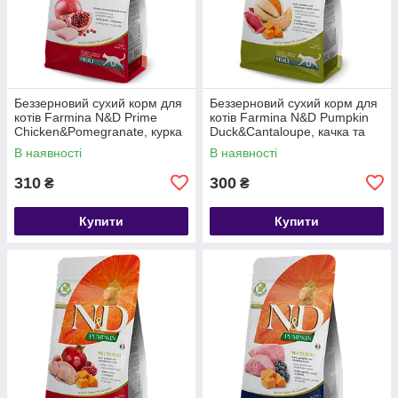
Беззерновий сухий корм для
Беззерновий сухий корм для
котів Farmina N&D Prime
котів Farmina N&D Pumpkin
Chicken&Pomegranate, курка
Duck&Cantaloupe, качка та
та гранат, 0.3 кг
диня, 0.3 кг
В наявності
В наявності
310
300
₴
₴
Купити
Купити