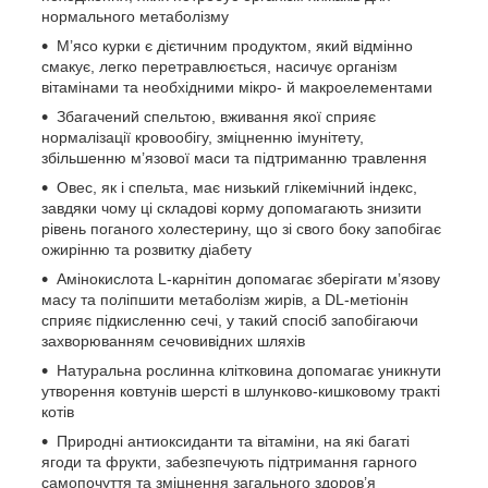
нормального метаболізму
М’ясо курки є дієтичним продуктом, який відмінно
смакує, легко перетравлюється, насичує організм
вітамінами та необхідними мікро- й макроелементами
Збагачений спельтою, вживання якої сприяє
нормалізації кровообігу, зміцненню імунітету,
збільшенню м’язової маси та підтриманню травлення
Овес, як і спельта, має низький глікемічний індекс,
завдяки чому ці складові корму допомагають знизити
рівень поганого холестерину, що зі свого боку запобігає
ожирінню та розвитку діабету
Амінокислота L-карнітин допомагає зберігати м’язову
масу та поліпшити метаболізм жирів, а DL-метіонін
сприяє підкисленню сечі, у такий спосіб запобігаючи
захворюванням сечовивідних шляхів
Натуральна рослинна клітковина допомагає уникнути
утворення ковтунів шерсті в шлунково-кишковому тракті
котів
Природні антиоксиданти та вітаміни, на які багаті
ягоди та фрукти, забезпечують підтримання гарного
самопочуття та зміцнення загального здоров’я