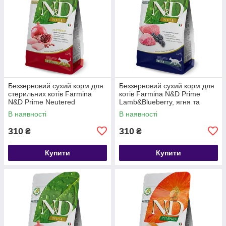
Беззерновий сухий корм для
Беззерновий сухий корм для
стерильних котів Farmina
котів Farmina N&D Prime
N&D Prime Neutered
Lamb&Blueberry, ягня та
Chicken&Pomegranate, курка
чорниця, 0.3 кг
В наявності
В наявності
та гранат, 0.3 кг
310
310
₴
₴
Купити
Купити