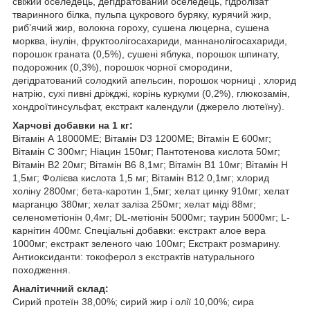
свіжий оселедець, дегідратований оселедець, гідролізат
тваринного білка, пульпа цукрового буряку, курячий жир,
риб’ячий жир, волокна гороху, сушена люцерна, сушена
морква, інулін, фруктоолігосахариди, маннанолігосахариди,
порошок граната (0,5%), сушені яблука, порошок шпинату,
подорожник (0,3%), порошок чорної смородини,
дегідратований солодкий апельсин, порошок чорниці , хлорид
натрію, сухі пивні дріжджі, корінь куркуми (0,2%), глюкозамін,
хондроїтинсульфат, екстракт календули (джерело лютеїну).
Харчові добавки на 1 кг:
Вітамін А 18000МЕ; Вітамін D3 1200МЕ; Вітамін Е 600мг;
Вітамін С 300мг; Ніацин 150мг; Пантотенова кислота 50мг;
Вітамін В2 20мг; Вітамін В6 8,1мг; Вітамін В1 10мг; Вітамін H
1,5мг; Фолієва кислота 1,5 мг; Вітамін B12 0,1мг; хлорид
холіну 2800мг; бета-каротин 1,5мг; хелат цинку 910мг; хелат
марганцю 380мг; хелат заліза 250мг; хелат міді 88мг;
селенометіонін 0,4мг; DL-метіонін 5000мг; таурин 5000мг; L-
карнітин 400мг. Спеціальні добавки: екстракт алое вера
1000мг; екстракт зеленого чаю 100мг; Екстракт розмарину.
Антиоксиданти: токоферол з екстрактів натурального
походження.
Аналітичний склад:
Сирий протеїн 38,00%; сирий жир і олії 10,00%; сира