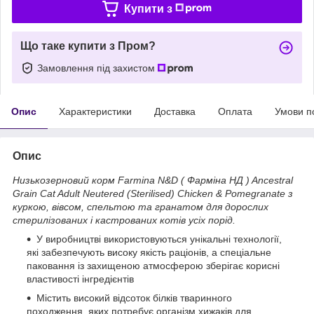
Купити з
Що таке купити з Пром?
Замовлення під захистом
Опис
Характеристики
Доставка
Оплата
Умови п
Опис
Низькозерновий корм Farmina N&D ( Фарміна НД ) Ancestral
Grain Cat Adult Neutered (Sterilised) Chicken & Pomegranate з
куркою, вівсом, спельтою та гранатом для дорослих
стерилізованих і кастрованих котів усіх порід.
У виробництві використовуються унікальні технології,
які забезпечують високу якість раціонів, а спеціальне
паковання із захищеною атмосферою зберігає корисні
властивості інгредієнтів
Містить високий відсоток білків тваринного
походження, яких потребує організм хижаків для