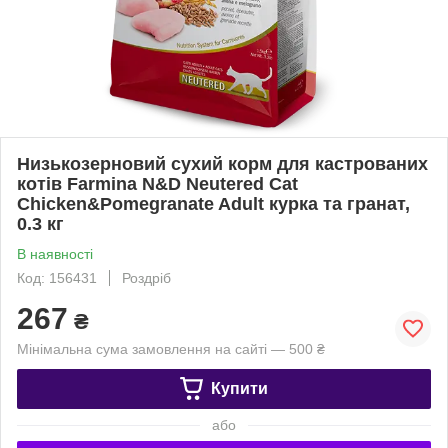
Низькозерновий сухий корм для кастрованих
котів Farmina N&D Neutered Cat
Chicken&Pomegranate Adult курка та гранат,
0.3 кг
В наявності
Код: 156431
Роздріб
267
₴
Мінімальна сума замовлення на сайті — 500 ₴
Купити
або