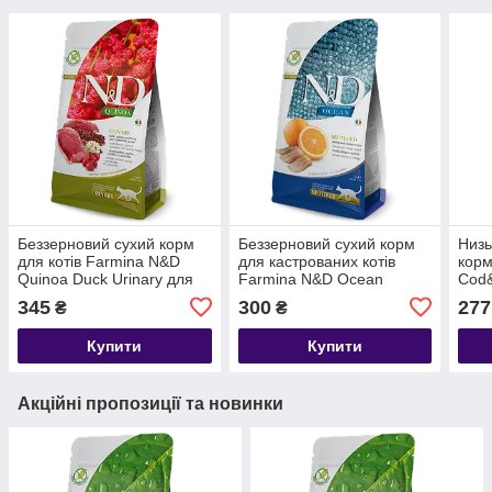
Беззерновий сухий корм
Беззерновий сухий корм
Низь
для котів Farmina N&D
для кастрованих котів
корм
Quinoa Duck Urinary для
Farmina N&D Ocean
Cod&
профілактики
Neutered Cat
та а
345
300
277
₴
₴
сечокам'янки, качка та
Herring&Orange Adult
кіноа, 0.3 кг
оселедець та апельсин,
Купити
Купити
0.3 кг
Акційні пропозиції та новинки