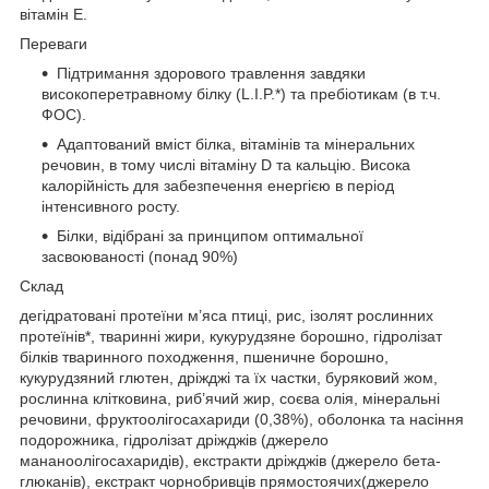
вітамін Е.
Переваги
Підтримання здорового травлення завдяки
високоперетравному білку (L.I.P.*) та пребіотикам (в т.ч.
ФОС).
Адаптований вміст білка, вітамінів та мінеральних
речовин, в тому числі вітаміну D та кальцію. Висока
калорійність для забезпечення енергією в період
інтенсивного росту.
Білки, відібрані за принципом оптимальної
засвоюваності (понад 90%)
Склад
дегідратовані протеїни м’яса птиці, рис, ізолят рослинних
протеїнів*, тваринні жири, кукурудзяне борошно, гідролізат
білків тваринного походження, пшеничне борошно,
кукурудзяний глютен, дріжджі та їх частки, буряковий жом,
рослинна клітковина, риб’ячий жир, соєва олія, мінеральні
речовини, фруктоолігосахариди (0,38%), оболонка та насіння
подорожника, гідролізат дріжджів (джерело
мананоолігосахаридів), екстракти дріжджів (джерело бета-
глюканів), екстракт чорнобривців прямостоячих(джерело