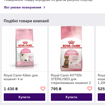
Всі умови повернення
Подібні товари компанії
Royal Canin Kitten для
Royal Canin KITTEN
Roya
кошенят 4 кг
STERILISED для
коше
стерилізованих кошенят 2
1,20
кг
1 430
795
525
₴
₴
Купити
Купити