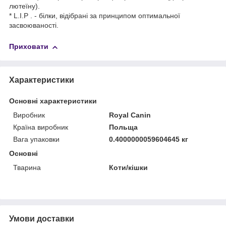
лютеїну).
* L.I.P . - білки, відібрані за принципом оптимальної
засвоюваності.
Приховати
Характеристики
Основні характеристики
Виробник
Royal Canin
Країна виробник
Польща
Вага упаковки
0.4000000059604645 кг
Основні
Тварина
Коти/кішки
Умови доставки