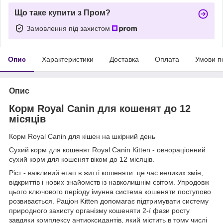
Що таке купити з Пром?
Замовлення під захистом
Опис
Характеристики
Доставка
Оплата
Умови п
Опис
Корм Royal Canin для кошенят до 12
місяців
Корм Royal Canin для кішен на шкірний день
Сухий корм для кошенят Royal Canin Kitten - овнораціонний
сухий корм для кошенят віком до 12 місяців.
Ріст - важливий етап в житті кошеняти: це час великих змін,
відкриттів і нових знайомств із навколишнім світом. Упродовж
цього ключового періоду імунна система кошеняти поступово
розвивається. Раціон Kitten допомагає підтримувати систему
природного захисту організму кошеняти 2-ї фази росту
завдяки комплексу антиоксидантів, який містить в тому числі