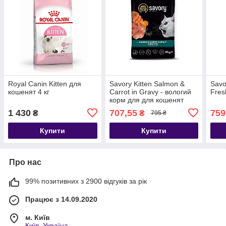
Royal Canin Kitten для
Savory Kitten Salmon &
Savor
кошенят 4 кг
Carrot in Gravy - вологий
Fres
корм для для кошенят
лосось із морквою у соусі ,
1 430
707,55
759
₴
₴
795 ₴
85 г 22шт
Купити
Купити
Про нас
99% позитивних з 2900 відгуків за рік
Працює з 14.09.2020
м. Київ
Київ, Україна