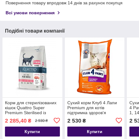
Повернення товару впродовж 14 днів за рахунок покупця
Всі умови повернення
Подібні товари компанії
Корм для стерилізованих
Сухий корм Клуб 4 Лапи
Сухи
кішок Quattro Super
Premium для котів
4 Pa
Premium Sterilised із
підтримка здоров'я
1, 1
лососем 7 кг
сечовивідної системи, 14
2 285,40
2 530
2 5
₴
₴
2 930 ₴
кг.
Купити
Купити