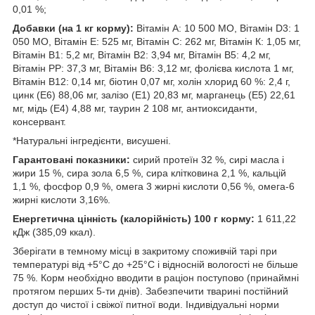
0,01 %;
Добавки (на 1 кг корму):
Вітамін А: 10 500 МО, Вітамін D3: 1
050 МО, Вітамін Е: 525 мг, Вітамін С: 262 мг, Вітамін К: 1,05 мг,
Вітамін В1: 5,2 мг, Вітамін В2: 3,94 мг, Вітамін В5: 4,2 мг,
Вітамін РР: 37,3 мг, Вітамін В6: 3,12 мг, фолієва кислота 1 мг,
Вітамін В12: 0,14 мг, біотин 0,07 мг, холін хлорид 60 %: 2,4 г,
цинк (Е6) 88,06 мг, залізо (Е1) 20,83 мг, марганець (Е5) 22,61
мг, мідь (Е4) 4,88 мг, таурин 2 108 мг, антиоксиданти,
консервант.
*Натуральні інгредієнти, висушені.
Гарантовані показники:
сирий протеїн 32 %, сирі масла і
жири 15 %, сира зола 6,5 %, сира клітковина 2,1 %, кальцій
1,1 %, фосфор 0,9 %, омега 3 жирні кислоти 0,56 %, омега-6
жирні кислоти 3,16%.
Енергетична цінність (калорійність) 100 г корму:
1 611,22
кДж (385,09 ккал).
Зберігати в темному місці в закритому споживчій тарі при
температурі від +5°С до +25°С і відносній вологості не більше
75 %. Корм необхідно вводити в раціон поступово (принаймні
протягом перших 5-ти днів). Забезпечити тварині постійний
доступ до чистої і свіжої питної води. Індивідуальні норми