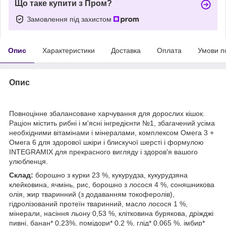
Що таке купити з Пром?
Замовлення під захистом
Опис
Характеристики
Доставка
Оплата
Умови п
Опис
Повноцінне збалансоване харчування для дорослих кішок.
Раціон містить рибні і м'ясні інгредієнти №1, збагачений усіма
необхідними вітамінами і мінералами, комплексом Омега 3 +
Омега 6 для здорової шкіри і блискучої шерсті і формулою
ІNTEGRAMIX для прекрасного вигляду і здоров'я вашого
улюбленця.
Склад:
борошно з курки 23 %, кукурудза, кукурудзяна
клейковина, ячмінь, рис, борошно з лосося 4 %, соняшникова
олія, жир тваринний (з додаванням токоферолів),
гідролізований протеїн тваринний, масло лосося 1 %,
мінерали, насіння льону 0,53 %, клітковина бурякова, дріжджі
пивні, банан* 0,23%, помідори* 0,2 %, глід* 0,065 %, імбир*