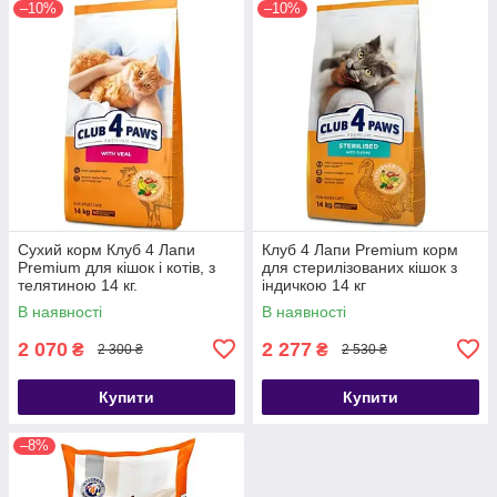
–10%
–10%
Сухий корм Клуб 4 Лапи
Клуб 4 Лапи Premium корм
Premium для кішок і котів, з
для стерилізованих кішок з
телятиною 14 кг.
індичкою 14 кг
В наявності
В наявності
2 070
2 277
₴
₴
2 300 ₴
2 530 ₴
Купити
Купити
–8%