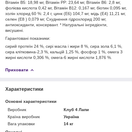
Вітамін В5: 18,98 мг, Вітамін РР: 23,64 мг, Вітамін В6: 2,8 мг,
фолієва кислота 0,42 мг, Вітамін В12: 0,167 мг, біотин 0,095 мг,
холін хлорид 60 %: 2,4 г, цинк (Е6) 104,7 мг, мідь (Е4) 11,21 мг,
селен (E8 ) 0,079 мг, Схуднення гідрохлорид 200 мг,
антиоксиданти, консервант. * Натуральні інгредієнти,
висушені.
Гарантовані показники:
сирий протеїн 24 %, сирі масла і жири 8 %, сира зола 6,1 %,
сира клітковина-2,3 %, кальцій 1,25 %, фосфор 1 %, омега 3
жирні кислоти 0,306 %, омега-6 жирні кислоти 1,876 %.
Приховати
Характеристики
Основні характеристики
Виробник
Клуб 4 Лапи
Країна виробник
Україна
Вага упаковки
14 кг
Основні