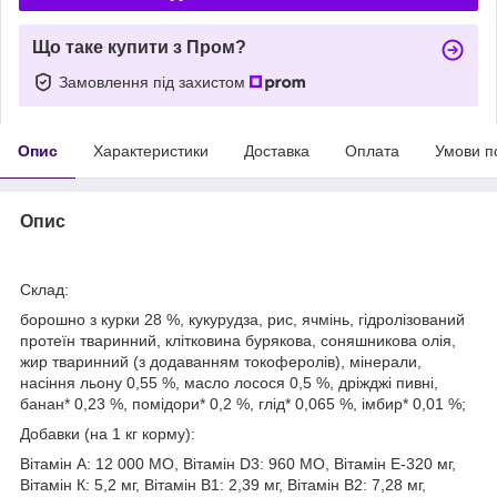
Що таке купити з Пром?
Замовлення під захистом
Опис
Характеристики
Доставка
Оплата
Умови п
Опис
Склад:
борошно з курки 28 %, кукурудза, рис, ячмінь, гідролізований
протеїн тваринний, клітковина бурякова, соняшникова олія,
жир тваринний (з додаванням токоферолів), мінерали,
насіння льону 0,55 %, масло лосося 0,5 %, дріжджі пивні,
банан* 0,23 %, помідори* 0,2 %, глід* 0,065 %, імбир* 0,01 %;
Добавки (на 1 кг корму):
Вітамін А: 12 000 МО, Вітамін D3: 960 МО, Вітамін Е-320 мг,
Вітамін К: 5,2 мг, Вітамін В1: 2,39 мг, Вітамін В2: 7,28 мг,