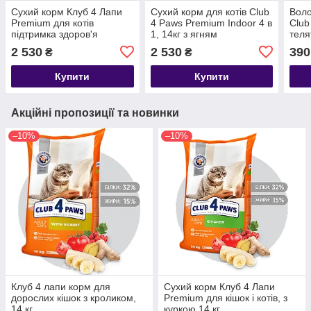
Сухий корм Клуб 4 Лапи
Сухий корм для котів Club
Воло
Premium для котів
4 Paws Premium Indoor 4 в
Club
підтримка здоров'я
1, 14кг з ягням
теля
сечовивідної системи, 14
2 530
2 530
390
₴
₴
кг.
Купити
Купити
Акційні пропозиції та новинки
–10%
–10%
Клуб 4 лапи корм для
Сухий корм Клуб 4 Лапи
дорослих кішок з кроликом,
Premium для кішок і котів, з
14 кг
куркою 14 кг.