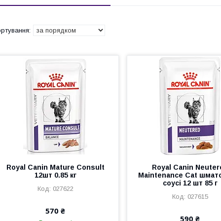
Royal Canin Mature Consult
Royal Canin Neuter
12шт 0.85 кг
Maintenance Cat шмат
соусі 12 шт 85 г
027622
027615
570 ₴
590 ₴