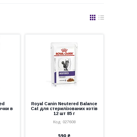
ed
Royal Canin Neutered Balance
очки в
Cat для стерилізованих котів
12 шт 85 г
027608
590 ₴