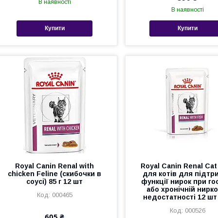
В наявності
В наявності
Купити
Купити
Royal Canin Renal with
Royal Canin Renal Cat
chicken Feline (скибочки в
для котів для підтр
соусі) 85 г 12 шт
функції нирок при го
або хронічній нирко
000465
недостатності 12 шт 
000526
605 ₴