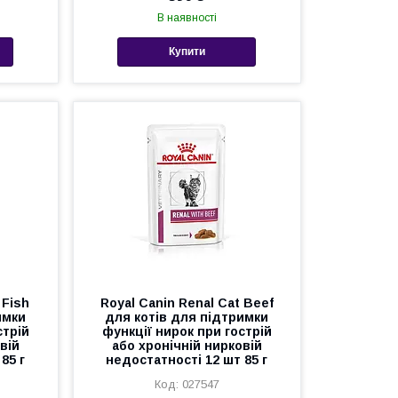
В наявності
Купити
 Fish
Royal Canin Renal Cat Beef
имки
для котів для підтримки
стрій
функції нирок при гострій
вій
або хронічній нирковій
85 г
недостатності 12 шт 85 г
027547