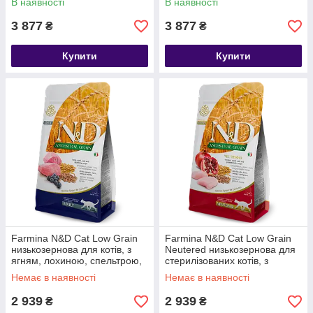
В наявності
В наявності
3 877
3 877
₴
₴
Купити
Купити
Farmina N&D Cat Low Grain
Farmina N&D Cat Low Grain
низькозернова для котів, з
Neutered низькозернова для
ягням, лохиною, спельтрою,
стерилізованих котів, з
овесом, 5 кг
куркою, гранатом, спельтою
Немає в наявності
Немає в наявності
та овесом, 5 кг
2 939
2 939
₴
₴