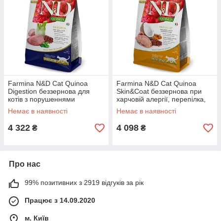
Farmina N&D Cat Quinoa
Farmina N&D Cat Quinoa
Digestion беззернова для
Skin&Coat беззернова при
котів з порушеннями
харчовій алергії, перепілка,
травлення, з ягням та кіноа,
кіноа, кокос і куркума, 5 кг
Немає в наявності
Немає в наявності
5 кг
4 322
4 098
₴
₴
Про нас
99% позитивних з 2919 відгуків за рік
Працює з 14.09.2020
м. Київ