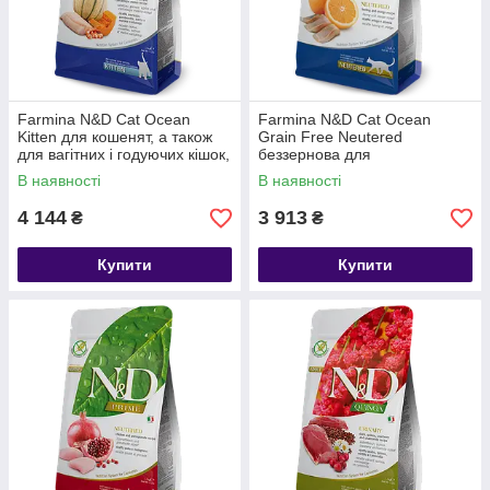
Farmina N&D Cat Ocean
Farmina N&D Cat Ocean
Kitten для кошенят, а також
Grain Free Neutered
для вагітних і годуючих кішок,
беззернова для
тріска, креветка, гарбуз і
стерилізованих котів, з
В наявності
В наявності
диня, 5 кг
оселедецем та апельсином,
5 кг
4 144
3 913
₴
₴
Купити
Купити