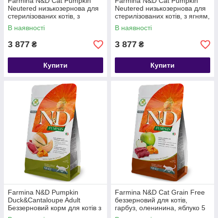
Farmina N&D Cat Pumpkin
Farmina N&D Cat Pumpkin
Neutered низькозернова для
Neutered низькозернова для
стерилізованих котів, з
стерилізованих котів, з ягням,
перепілкою, гарбузом та
гарбузом та лохиною, 5 кг
В наявності
В наявності
гранатом, 5 кг
3 877
3 877
₴
₴
Купити
Купити
Farmina N&D Pumpkin
Farmina N&D Cat Grain Free
Duck&Cantaloupe Adult
беззерновий для котів,
Беззерновий корм для котів з
гарбуз, оленинина, яблуко 5
качкою та гарбузом 5 кг
кг