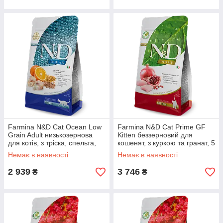
Farmina N&D Cat Ocean Low
Farmina N&D Cat Prime GF
Grain Adult низькозернова
Kitten беззерновий для
для котів, з тріска, спельта,
кошенят, з куркою та гранат, 5
овес і апельсин, 5 кг
кг
Немає в наявності
Немає в наявності
2 939
3 746
₴
₴