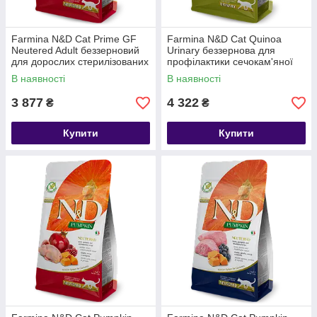
Farmina N&D Cat Prime GF
Farmina N&D Cat Quinoa
Neutered Adult беззерновий
Urinary беззернова для
для дорослих стерилізованих
профілактики сечокам'яної
котів, з куркою та гранат, 5 кг
хвороби, качка, кіноа,
В наявності
В наявності
журавлина та ромашка, 5 кг
3 877
4 322
₴
₴
Купити
Купити